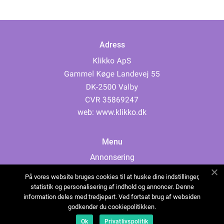
Adress
web:
www.klikko.dk
Menu
Annonsering
Om oss
På vores website bruges cookies til at huske dine indstillinger,
Cookies
statistik og personalisering af indhold og annoncer. Denne
information deles med tredjepart. Ved fortsat brug af websiden
Kontakta oss
godkender du cookiepolitikken.
Sitemap
Ok
Privatlivspolitik