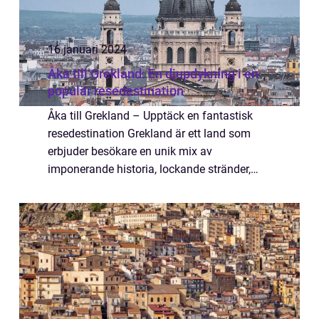
16 januari 2024
Åka till Grekland: En djupdykning i en
populär resedestination
Åka till Grekland – Upptäck en fantastisk
resedestination Grekland är ett land som
erbjuder besökare en unik mix av
imponerande historia, lockande stränder,
läcker mat och en gästvänlig kultur. Med sin
rika historia och ikoniska platser som Akr...