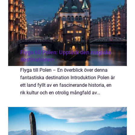
17 januari 2024
Flyga till Polen: Upptäck den magiska
destinationen
Flyga till Polen – En överblick över denna
fantastiska destination Introduktion Polen är
ett land fyllt av en fascinerande historia, en
rik kultur och en otrolig mångfald av
sevärdheter. Att flyga till Polen är ett
bekvämt och snabbt sätt att n...