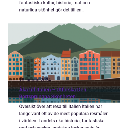
fantastiska kultur, historia, mat och
naturliga skönhet gör det till en
drömdestination för många. Att flyga till
Italien är ett vanligt och bekvämt sätt att
upptäcka all...
18 januari 2024
Åka till Italien – Utforska Den
Bortsprungna Skönheten
Översikt över att resa till Italien Italien har
länge varit ett av de mest populära resmålen
i världen. Landets rika historia, fantastiska
mat och vackra landskap lockar varje år