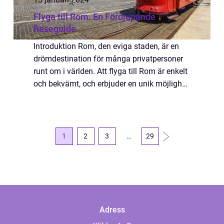
Flyga till Rom: En Fördjupande
Reseguide
Introduktion Rom, den eviga staden, är en
drömdestination för många privatpersoner
runt om i världen. Att flyga till Rom är enkelt
och bekvämt, och erbjuder en unik möjlighet
att utforska stadens rika historia, kultur och
gastronomi. I denna artikel ...
1
2
3
…
29
Adress