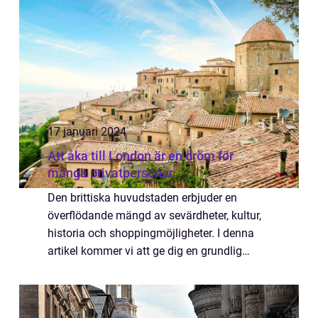
17 januari 2024
Att åka till London är en dröm för
många privatpersoner
Den brittiska huvudstaden erbjuder en
överflödande mängd av sevärdheter, kultur,
historia och shoppingmöjligheter. I denna
artikel kommer vi att ge dig en grundlig
översikt av vad du kan förvänta dig när du
åker till London, olika sätt att resa dit, ...