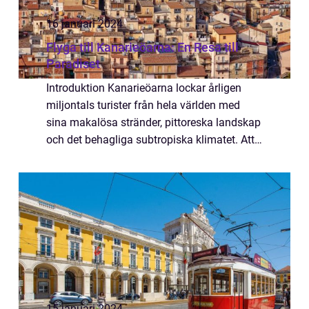
16 januari 2024
Flyga till Kanarieöarna: En Resa till
Paradiset
Introduktion Kanarieöarna lockar årligen
miljontals turister från hela världen med
sina makalösa stränder, pittoreska landskap
och det behagliga subtropiska klimatet. Att
flyga till Kanarieöarna är ett populärt val för
alla typer av resenärer, och i ...
15 januari 2024