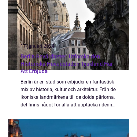
17 januari 2024
Berlin Sevärdheter: Utforska den
Historiska Huvudstaden Tyskland Har
Att Erbjuda
Berlin är en stad som erbjuder en fantastisk
mix av historia, kultur och arkitektur. Från de
ikoniska landmärkena till de dolda pärlorna,
det finns något för alla att upptäcka i denna
levande och fascinerande stad. I denna
artikel kommer vi att ta en...