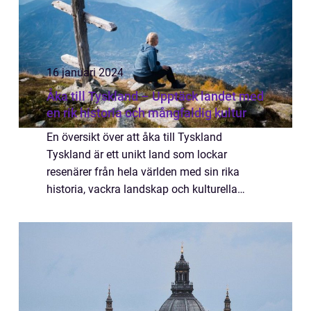
16 januari 2024
Åka till Tyskland – Upptäck landet med
en rik historia och mångfaldig kultur
En översikt över att åka till Tyskland
Tyskland är ett unikt land som lockar
resenärer från hela världen med sin rika
historia, vackra landskap och kulturella
mångfald. Oavsett om du är intresserad av
stora städer, pittoreska byar, vacker natur,
spän...