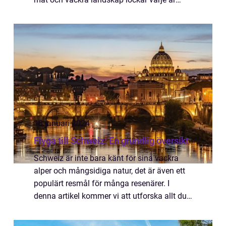
miljoner besökare från hela världen. Att resa
till Italien är en upplev...
18 januari 2024
Flyga till Schweiz: En grundlig översikt
Schweiz är inte bara känt för sina vackra
alper och mångsidiga natur, det är även ett
populärt resmål för många resenärer. I
denna artikel kommer vi att utforska allt du
behöver veta om att flyga till Schweiz,
inklusive olika flygalternativ, populari...