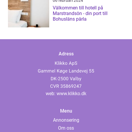
06 februari 2024
Välkommen till hotell på
Marstrandsön - din port till
Bohusläns pärla
Adress
web:
www.klikko.dk
Menu
Annonsering
Om oss