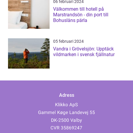
06 februari 2024
Välkommen till hotell på
Marstrandsön - din port till
Bohusläns pärla
05 februari 2024
Vandra i Grövelsjön: Upptäck
vildmarken i svensk fjällnatur
Adress