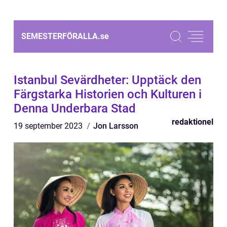
SEMESTERFÖRALLA.
se
Istanbul Sevärdheter: Upptäck den
Färgstarka Historien och Kulturen i
Denna Underbara Stad
redaktionel
19 september 2023
Jon Larsson