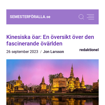
SEMESTERFÖRALLA.
se
Kinesiska öar: En översikt över den
fascinerande övärlden
redaktionel
26 september 2023
Jon Larsson