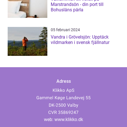
Marstrandsön - din port till
Bohusläns pärla
05 februari 2024
Vandra i Grövelsjön: Upptäck
vildmarken i svensk fjällnatur
Adress
web:
www.klikko.dk