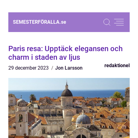
SEMESTERFÖRALLA.
se
Paris resa: Upptäck elegansen och
charm i staden av ljus
redaktionel
29 december 2023
Jon Larsson