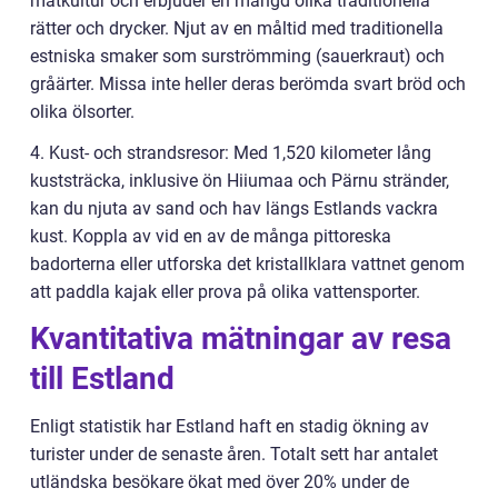
matkultur och erbjuder en mängd olika traditionella
rätter och drycker. Njut av en måltid med traditionella
estniska smaker som surströmming (sauerkraut) och
gråärter. Missa inte heller deras berömda svart bröd och
olika ölsorter.
4. Kust- och strandsresor: Med 1,520 kilometer lång
kuststräcka, inklusive ön Hiiumaa och Pärnu stränder,
kan du njuta av sand och hav längs Estlands vackra
kust. Koppla av vid en av de många pittoreska
badorterna eller utforska det kristallklara vattnet genom
att paddla kajak eller prova på olika vattensporter.
Kvantitativa mätningar av resa
till Estland
Enligt statistik har Estland haft en stadig ökning av
turister under de senaste åren. Totalt sett har antalet
utländska besökare ökat med över 20% under de