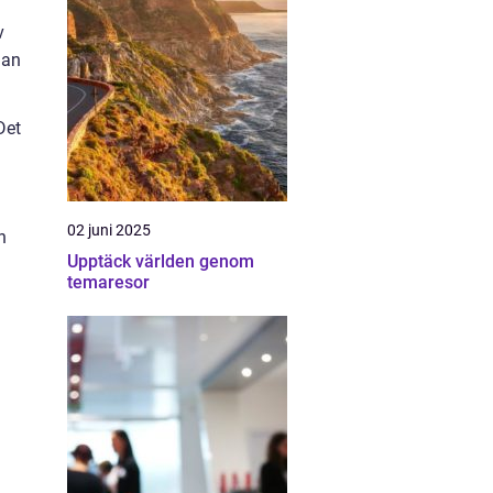
v
nan
Det
02 juni 2025
n
Upptäck världen genom
temaresor