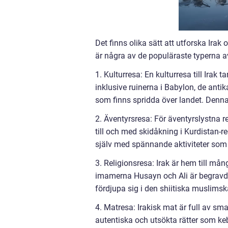
Det finns olika sätt att utforska Ira
är några av de populäraste typerna av r
1. Kulturresa: En kulturresa till Irak
inklusive ruinerna i Babylon, de ant
som finns spridda över landet. Denna t
2. Äventyrsresa: För äventyrslystna re
till och med skidåkning i Kurdistan-r
själv med spännande aktiviteter som k
3. Religionsresa: Irak är hem till mån
imamerna Husayn och Ali är begravda.
fördjupa sig i den shiitiska muslimsk
4. Matresa: Irakisk mat är full av sma
autentiska och utsökta rätter som ke