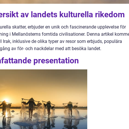
versikt av landets kulturella rikedom
lturella skatter, erbjuder en unik och fascinerande upplevelse för
ing i Mellanösterns forntida civilisationer. Denna artikel komm
ll Irak, inklusive de olika typer av resor som erbjuds, populära
gång av för- och nackdelar med att besöka landet.
omfattande presentation