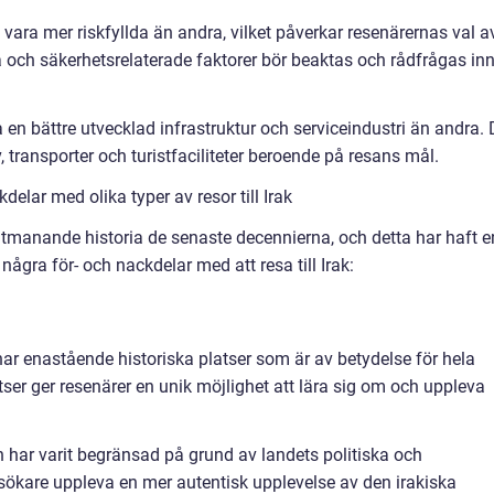
vara mer riskfyllda än andra, vilket påverkar resenärernas val a
ska och säkerhetsrelaterade faktorer bör beaktas och rådfrågas in
a en bättre utvecklad infrastruktur och serviceindustri än andra. 
, transporter och turistfaciliteter beroende på resans mål.
elar med olika typer av resor till Irak
tmanande historia de senaste decennierna, och detta har haft e
r några för- och nackdelar med att resa till Irak:
ak har enastående historiska platser som är av betydelse för hela
ser ger resenärer en unik möjlighet att lära sig om och uppleva
n har varit begränsad på grund av landets politiska och
esökare uppleva en mer autentisk upplevelse av den irakiska