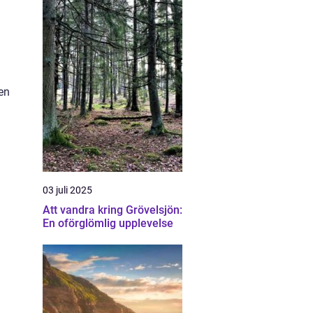
men
03 juli 2025
Att vandra kring Grövelsjön:
En oförglömlig upplevelse