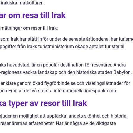
n irakiska matkulturen.
r om resa till Irak
mätningar om resor till Irak:
r som Irak har stått inför under de senaste årtiondena, har turis
pgifter från Iraks turistministerium ökade antalet turister till
.
aks huvudstad, är en populär destination för resenärer. Andra
n-regionens vackra landskap och den historiska staden Babylon.
vit enklare genom ökad flygförbindelse och viseringslättnader för
ch Erbil är de två största internationella inrespunkterna.
a typer av resor till Irak
 erbjuder en möjlighet att upptäcka landets skönhet och historia,
resenärernas erfarenheter. Här är några av de viktigaste