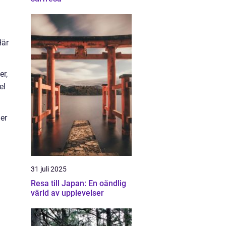
Här
er,
el
ler
31 juli 2025
Resa till Japan: En oändlig
värld av upplevelser