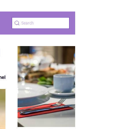
d
nel