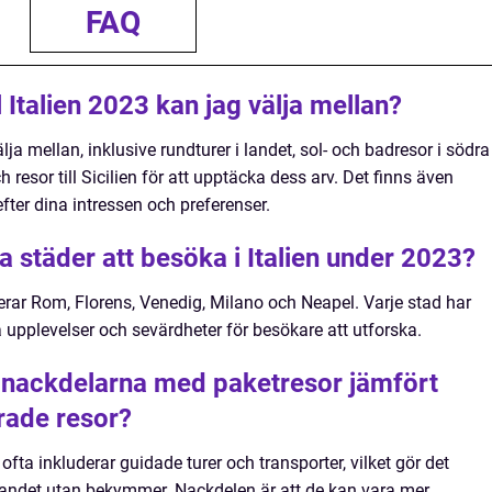
FAQ
ll Italien 2023 kan jag välja mellan?
älja mellan, inklusive rundturer i landet, sol- och badresor i södra
 resor till Sicilien för att upptäcka dess arv. Det finns även
fter dina intressen och preferenser.
a städer att besöka i Italien under 2023?
erar Rom, Florens, Venedig, Milano och Neapel. Varje stad har
 upplevelser och sevärdheter för besökare att utforska.
 nackdelarna med paketresor jämfört
rade resor?
ofta inkluderar guidade turer och transporter, vilket gör det
a landet utan bekymmer. Nackdelen är att de kan vara mer