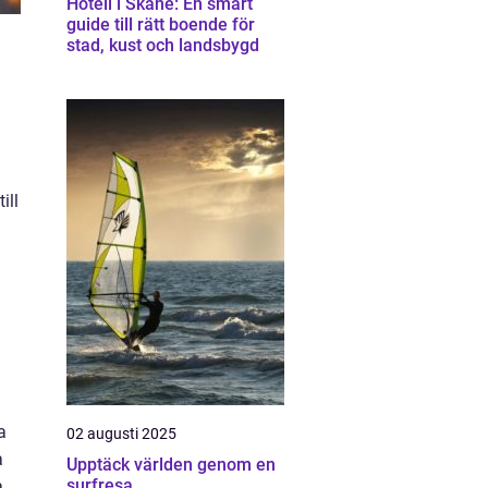
Hotell i Skåne: En smart
guide till rätt boende för
stad, kust och landsbygd
ill
a
02 augusti 2025
a
Upptäck världen genom en
surfresa
a