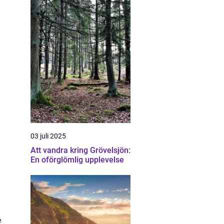
03 juli 2025
Att vandra kring Grövelsjön:
En oförglömlig upplevelse
e