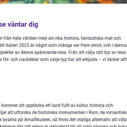
se väntar dig
er från hela världen med sin rika historia, fantastiska mat och
 till Italien 2023 är något som många ser fram emot, och i denna
spekter av denna spännande resa. Från att välja rätt typ av resa t
e för- och nackdelar som varje typ har att erbjuda – vi täcker allt
u kommer att upptäcka ett land fullt av kultur, historia och
ljer att utforska de historiska monumenten i Rom, de romantisk
a byarna på Amalfikusten, så finns det otaliga alternativ att välj
etresor där allt redan är inkluderat till att själv planera och bok