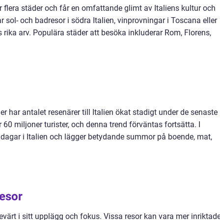
r flera städer och får en omfattande glimt av Italiens kultur och
r sol- och badresor i södra Italien, vinprovningar i Toscana eller
ess rika arv. Populära städer att besöka inkluderar Rom, Florens,
ner har antalet resenärer till Italien ökat stadigt under de senaste
60 miljoner turister, och denna trend förväntas fortsätta. I
9 dagar i Italien och lägger betydande summor på boende, mat,
resor
sevärt i sitt upplägg och fokus. Vissa resor kan vara mer inriktad