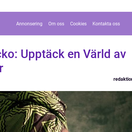
Annonsering
Om oss
Cookies
Kontakta oss
cko: Upptäck en Värld av
r
redaktio