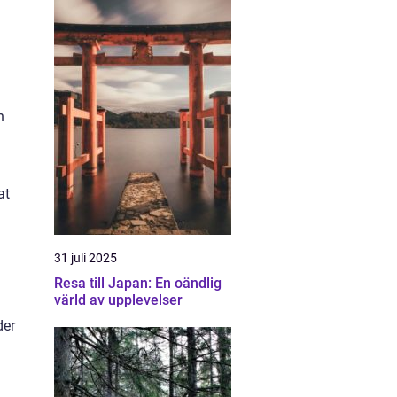
n
at
31 juli 2025
Resa till Japan: En oändlig
värld av upplevelser
l
der
a