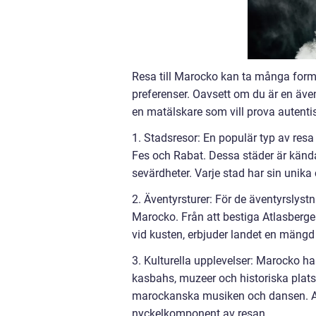
Resa till Marocko kan ta många forme
preferenser. Oavsett om du är en äve
en matälskare som vill prova autentis
1. Stadsresor: En populär typ av res
Fes och Rabat. Dessa städer är kända
sevärdheter. Varje stad har sin unika c
2. Äventyrsturer: För de äventyrslyst
Marocko. Från att bestiga Atlasbergen
vid kusten, erbjuder landet en mängd
3. Kulturella upplevelser: Marocko ha
kasbahs, muzeer och historiska platser
marockanska musiken och dansen. Att
nyckelkomponent av resan.