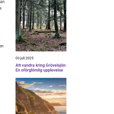
kan
a
en
03 juli 2025
Att vandra kring Grövelsjön:
En oförglömlig upplevelse