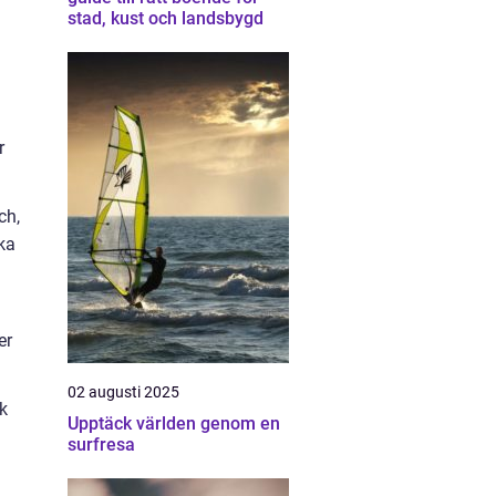
stad, kust och landsbygd
r
ch,
ka
er
02 augusti 2025
ök
Upptäck världen genom en
surfresa