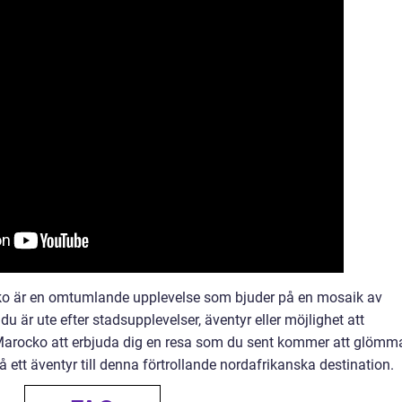
cko är en omtumlande upplevelse som bjuder på en mosaik av
du är ute efter stadsupplevelser, äventyr eller möjlighet att
 Marocko att erbjuda dig en resa som du sent kommer att glömm
 ett äventyr till denna förtrollande nordafrikanska destination.