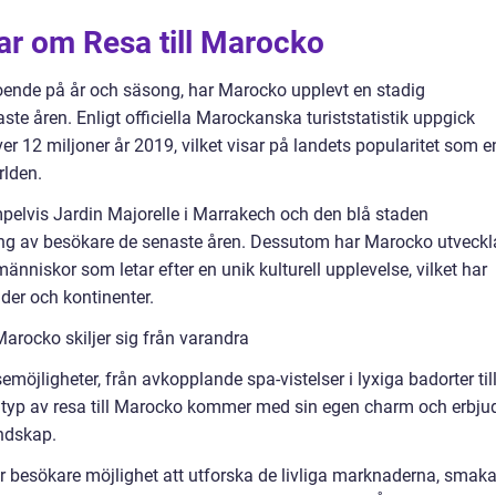
ar om Resa till Marocko
oende på år och säsong, har Marocko upplevt en stadig
aste åren. Enligt officiella Marockanska turiststatistik uppgick
över 12 miljoner år 2019, vilket visar på landets popularitet som e
rlden.
mpelvis Jardin Majorelle i Marrakech och den blå staden
ing av besökare de senaste åren. Dessutom har Marocko utveckl
människor som letar efter en unik kulturell upplevelse, vilket har
der och kontinenter.
Marocko skiljer sig från varandra
öjligheter, från avkopplande spa-vistelser i lyxiga badorter til
e typ av resa till Marocko kommer med sin egen charm och erbju
andskap.
er besökare möjlighet att utforska de livliga marknaderna, smak