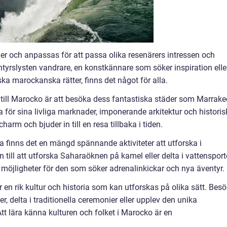
r och anpassas för att passa olika resenärers intressen och
ntyrslysten vandrare, en konstkännare som söker inspiration elle
ka marockanska rätter, finns det något för alla.
a till Marocko är att besöka dess fantastiska städer som Marrake
 för sina livliga marknader, imponerande arkitektur och historis
harm och bjuder in till en resa tillbaka i tiden.
na finns det en mängd spännande aktiviteter att utforska i
 till att utforska Saharaöknen på kamel eller delta i vattensport
 möjligheter för den som söker adrenalinkickar och nya äventyr.
r en rik kultur och historia som kan utforskas på olika sätt. Bes
, delta i traditionella ceremonier eller upplev den unika
 lära känna kulturen och folket i Marocko är en