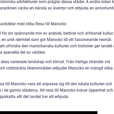
historiska arkitekturen som präglar dessa städer. Å andra sidan 
aharaöknen väcka en känsla av äventyr och erbjuda en annorlund
ackdelar med olika Resa till Marocko
d för sin spännande mix av arabisk, berbisk och afrikansk kultur.
 unik identitet som gör Marocko till ett fascinerande resmål.
 att utforska den marockanska kulturen och historien ger landet 
a speciella del av världen.
r dess varierade landskap och klimat. Från härliga stränder vid
 och vidsträckta ökenområden erbjuder Marocko en mängd olika
 till Marocko vara att anpassa sig till den lokala kulturen och
 i de gamla städerna. Att resa till Marocko kräver öppenhet och
skatta allt det landet har att erbjuda.