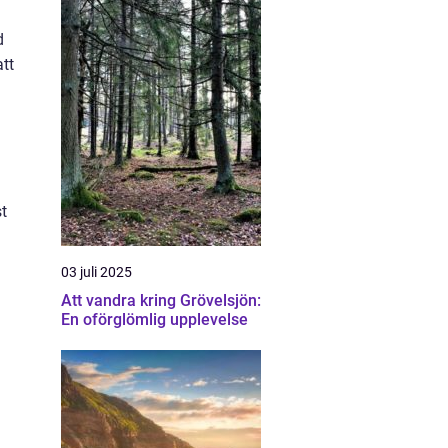
d
att
st
03 juli 2025
Att vandra kring Grövelsjön:
En oförglömlig upplevelse