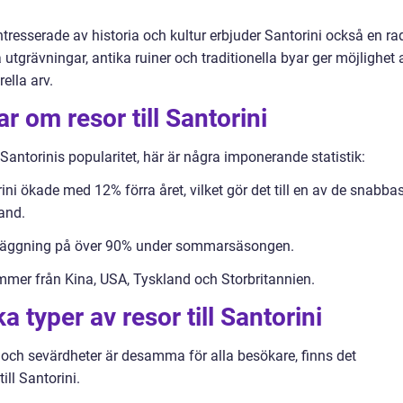
ntresserade av historia och kultur erbjuder Santorini också en ra
utgrävningar, antika ruiner och traditionella byar ger möjlighet 
ella arv.
r om resor till Santorini
r Santorinis popularitet, här är några imponerande statistik:
ini ökade med 12% förra året, vilket gör det till en av de snabba
and.
eläggning på över 90% under sommarsäsongen.
ommer från Kina, USA, Tyskland och Storbritannien.
a typer av resor till Santorini
och sevärdheter är desamma för alla besökare, finns det
ill Santorini.