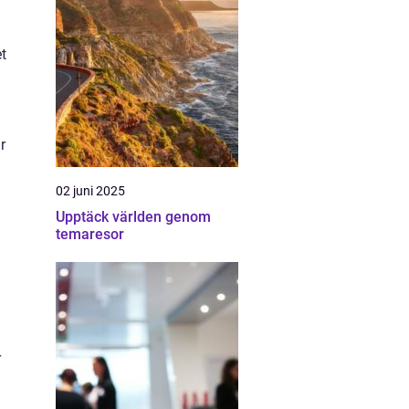
t
r
02 juni 2025
Upptäck världen genom
temaresor
r