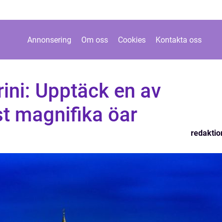
Annonsering
Om oss
Cookies
Kontakta oss
rini: Upptäck en av
t magnifika öar
redaktio