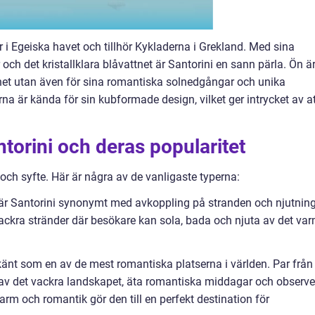
r i Egeiska havet och tillhör Kykladerna i Grekland. Med sina
och det kristallklara blåvattnet är Santorini en sann pärla. Ön ä
nhet utan även för sina romantiska solnedgångar och unika
na är kända för sin kubformade design, vilket ger intrycket av a
antorini och deras popularitet
m och syfte. Här är några av de vanligaste typerna:
är Santorini synonymt med avkoppling på stranden och njutnin
 vackra stränder där besökare kan sola, bada och njuta av det va
känt som en av de mest romantiska platserna i världen. Par från
a av det vackra landskapet, äta romantiska middagar och observe
 och romantik gör den till en perfekt destination för