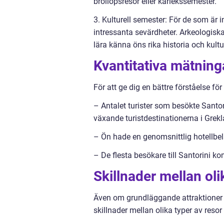
bröllopsresor eller kärlekssemester.
3. Kulturell semester: För de som är i
intressanta sevärdheter. Arkeologiska 
lära känna öns rika historia och kultur
Kvantitativa mätninga
För att ge dig en bättre förståelse fö
– Antalet turister som besökte Santor
växande turistdestinationerna i Grekl
– Ön hade en genomsnittlig hotellb
– De flesta besökare till Santorini k
Skillnader mellan olik
Även om grundläggande attraktioner 
skillnader mellan olika typer av resor t