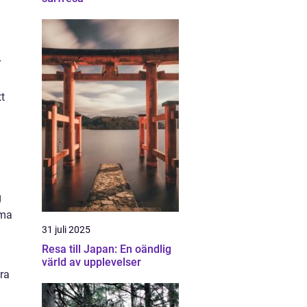
r
tt
g
rma
31 juli 2025
Resa till Japan: En oändlig
värld av upplevelser
ra